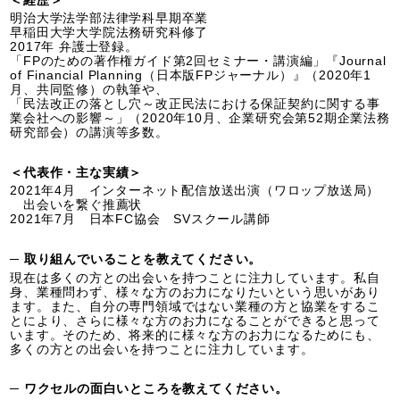
＜経歴＞
明治大学法学部法律学科早期卒業
早稲田大学大学院法務研究科修了
2017年 弁護士登録。
「FPのための著作権ガイド第2回セミナー・講演編」『Journal
of Financial Planning（日本版FPジャーナル）』（2020年1
月、共同監修）の執筆や、
「民法改正の落とし穴～改正民法における保証契約に関する事
業会社への影響～」（2020年10月、企業研究会第52期企業法務
研究部会）の講演等多数。
＜代表作・主な実績＞
2021年4月 インターネット配信放送出演（ワロップ放送局）
出会いを繋ぐ推薦状
2021年7月 日本FC協会 SVスクール講師
─ 取り組んでいることを教えてください。
現在は多くの方との出会いを持つことに注力しています。私自
身、業種問わず、様々な方のお力になりたいという思いがあり
ます。また、自分の専門領域ではない業種の方と協業をするこ
とにより、さらに様々な方のお力になることができると思って
います。そのため、将来的に様々な方のお力になるためにも、
多くの方との出会いを持つことに注力しています。
─ ワクセルの面白いところを教えてください。