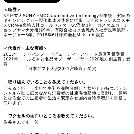
＜経歴＞
NY州立大SUNY-FMCC automotive technology卒業後、実家の
キャンピングカー製作車体改造業に従事、5年後トランスコスモ
スCRM-e宮崎入社コールセンターSV業務3年、カスタムカーシ
ョップヤマナカ復帰9年、有限会社白水舎乳業入社新規事業部マ
ネージャー5年、2018年6月株式会社Milk Lab.設立
＜代表作・主な実績＞
2015年 ジャパンメードビューティーアワード最優秀賞受賞
2021年 「ふるさと名品オブ・ザ・イヤー2020地方創生賞」受
賞
「日本ギフト大賞2021宮崎賞」受賞
─ 取り組んでいることを教えてください。
「みるく糀」（米糀で牛乳を発酵分解した飲料）の持つポテン
シャルを世に広めながら消費者の健康寿命延伸に貢献し、原料
となる全ての生産者の生活を安定させ国内自給率増加を目指し
ています。
─ ワクセルの面白いところを教えてください。
住谷さんです！笑