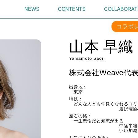
NEWS
CONTENTS
COLLABORAT
コラボ
山本 早織
Yamamoto Saori
株式会社Weave代
出身地：
東京
特技：
どんな人とも仲良くなれるコミ
選択理論心
座右の銘：
一生懸命だと知恵が出る
中途半端だと愚
いい加減だと言
お気に入りの場所：