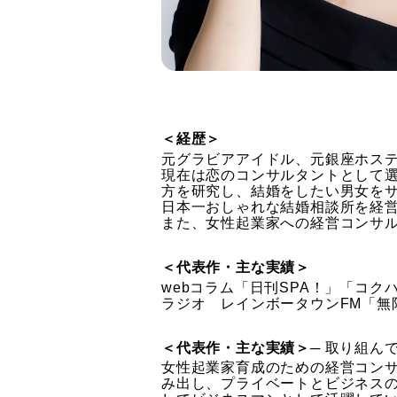
＜経歴＞
元グラビアアイドル、元銀座ホス
現在は恋のコンサルタントとして
方を研究し、結婚をしたい男女を
日本一おしゃれな結婚相談所を経
また、女性起業家への経営コンサ
＜代表作・主な実績＞
webコラム「日刊SPA！」「コクハ
ラジオ レインボータウンFM「無限
＜代表作・主な実績＞
─ 取り組ん
女性起業家育成のための経営コン
み出し、プライベートとビジネス