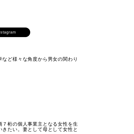
nstagram
学など様々な角度から男女の関わり
商７桁の個人事業主となる女性を生
いきたい。妻として母として女性と