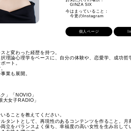
GINZA SIX
今はまっていること：
今更のInstagram
個人ページ
I
テスと変わった経歴を持つ。
選択理論心理学をベースに、自分の体験や、恋愛学、成功哲
サポート。
営。
ル事業も展開。
ク」「NOVIO」
大女子RADIO」
でいることを教えてください。
サルタントとして、再現性のあるコンテンツを作ること。月
の両立をバランスよく保ち、幸福度の高い女性を生み出して