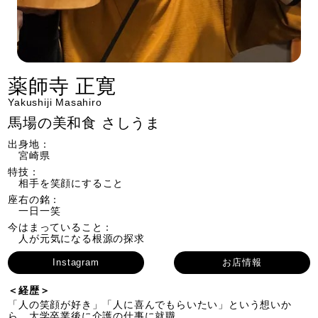
薬師寺 正寛
Yakushiji Masahiro
馬場の美和食 さしうま
出身地：
宮崎県
特技：
相手を笑顔にすること
座右の銘：
一日一笑
今はまっていること：
人が元気になる根源の探求
Instagram
お店情報
＜経歴＞
「人の笑顔が好き」「人に喜んでもらいたい」という想いか
ら、大学卒業後に介護の仕事に就職。