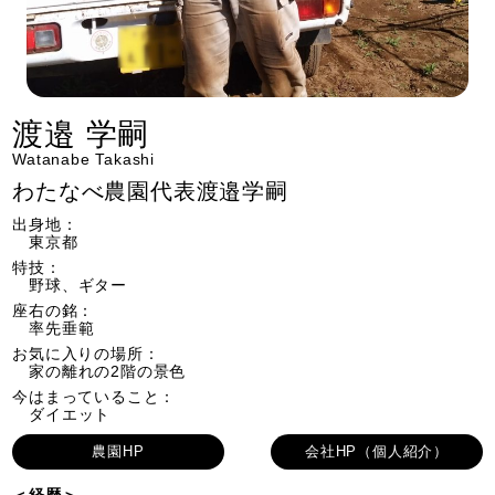
渡邉 学嗣
Watanabe Takashi
わたなべ農園代表渡邉学嗣
出身地：
東京都
特技：
野球、ギター
座右の銘：
率先垂範
お気に入りの場所：
家の離れの2階の景色
今はまっていること：
ダイエット
農園HP
会社HP（個人紹介）