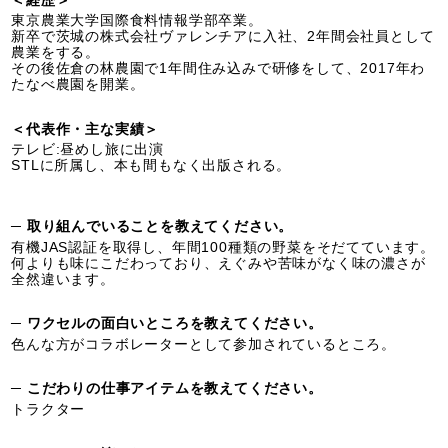
＜経歴＞
東京農業大学国際食料情報学部卒業。
新卒で茨城の株式会社ヴァレンチアに入社、2年間会社員として
農業をする。
その後佐倉の林農園で1年間住み込みで研修をして、2017年わ
たなべ農園を開業。
＜代表作・主な実績＞
テレビ:昼めし旅に出演
STLに所属し、本も間もなく出版される。
─ 取り組んでいることを教えてください。
有機JAS認証を取得し、年間100種類の野菜をそだてています。
何よりも味にこだわっており、えぐみや苦味がなく味の濃さが
全然違います。
─ ワクセルの面白いところを教えてください。
色んな方がコラボレーターとして参加されているところ。
─ こだわりの仕事アイテムを教えてください。
トラクター