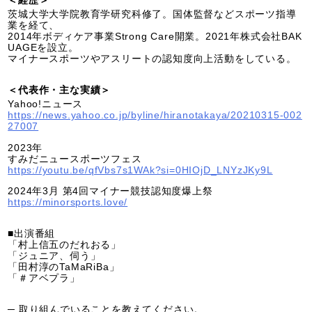
＜経歴＞
茨城大学大学院教育学研究科修了。国体監督などスポーツ指導
業を経て、
2014年ボディケア事業Strong Care開業。2021年株式会社BAK
UAGEを設立。
マイナースポーツやアスリートの認知度向上活動をしている。
＜代表作・主な実績＞
Yahoo!ニュース
https://news.yahoo.co.jp/byline/hiranotakaya/20210315-002
27007
2023年
すみだニュースポーツフェス
https://youtu.be/qfVbs7s1WAk?si=0HIOjD_LNYzJKy9L
2024年3月 第4回マイナー競技認知度爆上祭
https://minorsports.love/
■出演番組
「村上信五のだれおる」
「ジュニア、伺う」
「田村淳のTaMaRiBa」
「＃アベプラ」
─ 取り組んでいることを教えてください。