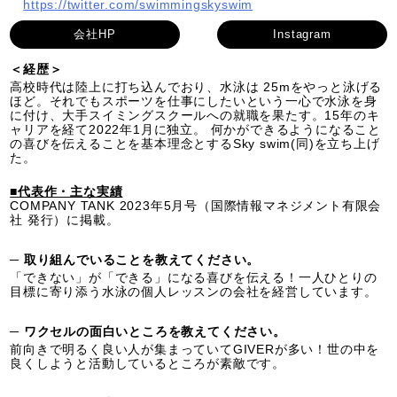
https://twitter.com/swimmingskyswim
会社HP
Instagram
＜経歴＞
高校時代は陸上に打ち込んでおり、水泳は 25mをやっと泳げる
ほど。それでもスポーツを仕事にしたいという一心で水泳を身
に付け、大手スイミングスクールへの就職を果たす。15年のキ
ャリアを経て2022年1月に独立。 何かができるようになること
の喜びを伝えることを基本理念とするSky swim(同)を立ち上げ
た。
■代表作・主な実績
COMPANY TANK 2023年5月号（国際情報マネジメント有限会
社 発行）に掲載。
─ 取り組んでいることを教えてください。
「できない」が「できる」になる喜びを伝える！一人ひとりの
目標に寄り添う水泳の個人レッスンの会社を経営しています。
─ ワクセルの面白いところを教えてください。
前向きで明るく良い人が集まっていてGIVERが多い！世の中を
良くしようと活動しているところが素敵です。