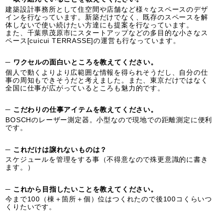
建築設計事務所として住空間や店舗など様々なスペースのデザ
インを行なっています。新築だけでなく、既存のスペースを解
体しないで使い続けたい方達にも提案を行なっています。
また、千葉県茂原市にスタートアップなどの多目的な小さなス
ペース[cuicui TERRASSE]の運営も行なっています。
─ ワクセルの面白いところを教えてください。
個人で動くよりより広範囲な情報を得られそうだし、自分の仕
事の周知もできそうだと考えました。また、東京だけではなく
全国に仕事が広がっているところも魅力的です。
─ こだわりの仕事アイテムを教えてください。
BOSCHのレーザー測定器。小型なので現地での距離測定に便利
です。
─ これだけは譲れないものは？
スケジュールを管理をする事（不得意なので殊更意識的に書き
ます。）
─ これから目指したいことを教えてください。
今まで100（棟＋箇所＋個）位はつくれたので後100コくらいつ
くりたいです。