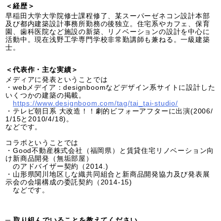
＜経歴＞
早稲田大学大学院修士課程修了、某スーパーゼネコン設計本部
及び都内建築設計事務所勤務の後独立。住宅系やカフェ、保育
園、歯科医院など施設の新築、リノベーションの設計を中心に
活動中。現在浅野工学専門学校非常勤講師も兼ねる。一級建築
士。
＜代表作・主な実績＞
メディアに発表ということでは
・webメデイア：designboomなどデザイン系サイトに設計した
いくつかの建築の掲載。
https://www.designboom.com/tag/tai_tai-studio/
・テレビ朝日系 大改造！！劇的ビフォーアフターに出演(2006/
1/15と2010/4/18)。
などです。
コラボということでは
・Good不動産株式会社（福岡県）と賃貸住宅リノベーション向
け新商品開発（無垢部屋）
のアドバイザー契約（2014.)
・山形県関川地区しな織共同組合と新商品開発協力及び発表展
示会の会場構成の委託契約（2014-15)
などです。
─ 取り組んでいることを教えてください。