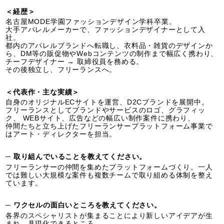
＜経歴＞
名古屋MODE学園ファッションデザイン学科卒業。
大手アパレルメーカーで、ファッションデザイナーとして入
社。
都内のアパレルブランドへ転職し、衣料品・雑貨のデザインか
ら、DM等の販促物やWebコンテンツの制作まで幅広く携わり、
チーフデザイナー → 取締役員を務める。
その後独立し、フリーランスへ。
＜代表作・主な実績＞
自身のオリジナルECサイトを運営、D2Cブランドを展開中。
フリーランスとしてブランドやサービスのロゴ、グラフィッ
ク、 WEBサイト、広告などの幅広い制作案件に携わり、
仲間たちと立ち上げたフリーランサープラットフォーム事業で
はアート・ディレクターを担当。
─ 取り組んでいることを教えてください。
フリーランサーの仲間を集めたプラットフォームづくり。一人
では難しい大規模な案件も複数チームで取り組める体制を整え
ています。
─ ワクセルの面白いところを教えてください。
各界のスペシャリストが集まることにより新しいアイデアが生
まれ、具現化できるところ。