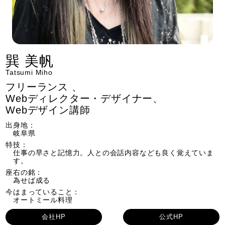
巽 美帆
Tatsumi Miho
フリーランス 、
Webディレクター・デザイナー、
Webデザイン講師
出身地：
岐阜県
特技：
仕事の早さと記憶力。人との会話内容なども良く覚えていま
す。
座右の銘：
為せば成る
今はまっていること：
オートミール料理
会社HP
公式HP