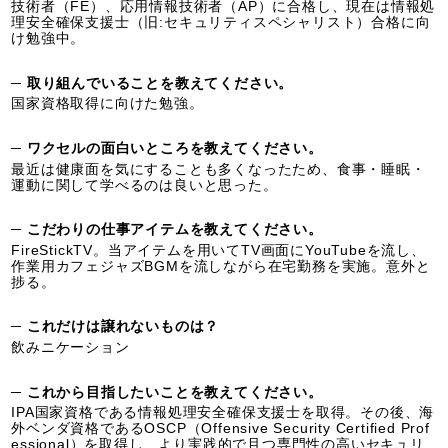
技術者（FE）、応用情報技術者（AP）に合格し、現在は情報処
理安全確保支援士（旧:セキュリティスペシャリスト）合格に向
け勉強中。
─ 取り組んでいることを教えてください。
国家資格取得に向けた勉強。
─ ワクセルの面白いところを教えてください。
最近は健康面を気にすることも多くなったため、食事・睡眠・
運動に関して学べるのは良いと思った。
─ こだわりの仕事アイテムを教えてください。
FireStickTV。当アイテムを用いてTV画面にYouTubeを流し、
作業用カフェジャズBGMを流しながら在宅勤務を実施。意外と
捗る。
─ これだけは譲れないものは？
飲みニケーション
─ これから目指したいことを教えてください。
IPA国家資格である情報処理安全確保支援士を取得。その後、海
外ベンダ資格であるOSCP（Offensive Security Certified Prof
essional）を取得し、より実践的で且つ専門性の高いセキュリ