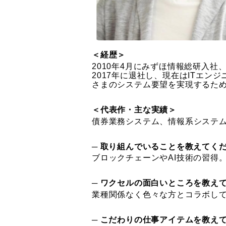
＜経歴＞
2010年4月にみずほ情報総研入
2017年に退社し、現在はITエ
さまのシステム要望を実現するた
＜代表作・主な実績＞
債券業務システム、情報系システ
─ 取り組んでいることを教えてく
ブロックチェーンやAI技術の習得
─ ワクセルの面白いところを教え
業種関係なく色々な方とコラボし
─ こだわりの仕事アイテムを教え