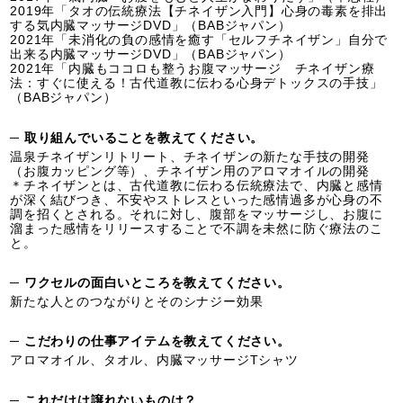
2019年「タオの伝統療法【チネイザン入門】心身の毒素を排出
する気内臓マッサージDVD」（BABジャパン）
2021年「未消化の負の感情を癒す「セルフチネイザン」自分で
出来る内臓マッサージDVD」（BABジャパン）
2021年「内臓もココロも整うお腹マッサージ チネイザン療
法：すぐに使える！古代道教に伝わる心身デトックスの手技」
（BABジャパン）
─ 取り組んでいることを教えてください。
温泉チネイザンリトリート、チネイザンの新たな手技の開発
（お腹カッピング等）、チネイザン用のアロマオイルの開発
＊チネイザンとは、古代道教に伝わる伝統療法で、内臓と感情
が深く結びつき、不安やストレスといった感情過多が心身の不
調を招くとされる。それに対し、腹部をマッサージし、お腹に
溜まった感情をリリースすることで不調を未然に防ぐ療法のこ
と。
─ ワクセルの面白いところを教えてください。
新たな人とのつながりとそのシナジー効果
─ こだわりの仕事アイテムを教えてください。
アロマオイル、タオル、内臓マッサージTシャツ
─ これだけは譲れないものは？