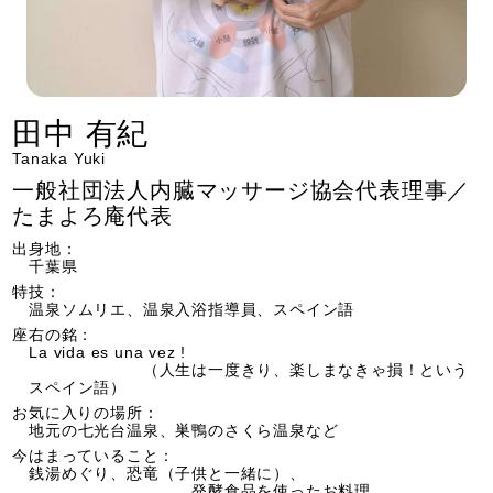
田中 有紀
Tanaka Yuki
一般社団法人内臓マッサージ協会代表理事／
たまよろ庵代表
出身地：
千葉県
特技：
温泉ソムリエ、温泉入浴指導員、スペイン語
座右の銘：
La vida es una vez !
（人生は一度きり、楽しまなきゃ損！という
スペイン語）
お気に入りの場所：
地元の七光台温泉、巣鴨のさくら温泉など
今はまっていること：
銭湯めぐり、恐竜（子供と一緒に）、
発酵食品を使ったお料理