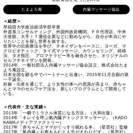
たまよろ庵
内臓マッサージ協会
＜経歴＞
早稲田大学政治経済学部卒業
外資系コンサルティング、外国州政府機関、ＰＲ代理店、中米
大使館、大手ＩＴ通信企業などに勤めながら、自分が本当にや
りたいことを探し世界を旅する。
世界中の伝統療法を学び、チネイザンをベースに、ヨーガ、マ
クロビオティック、タイ式マッサージ、カウンセリング、経絡
法、タオ指圧、 アロマテラピー等を融合させた、オリジナルの
セルフチネイザンを開発。
2014年、一般社団法人内臓マッサージ協会設立、株式会社たま
よろ庵設立。
日本全国を廻る中でパートナーと出逢い、2015年11月念願の第
一子誕生。
妊娠・出産を通じて、より女性の体への意識が高まり、赤ちゃ
んとママのセルフケア法を、新しいプログラムとして開発して
いる。
＜代表作・主な実績＞
2013年「一瞬でミラクル体質になる方法」（大和出版）
2014年「キレイを呼ぶ氣内臓デトックスマッサージ」（KADO
KAWAメディアファクトリー）
2017年「赤ちゃんとママがぐっすり眠れる本」（星雲社）監修
2017年「氣内臓～お腹をもむと人生がまわりだす」（草思社）