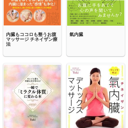
内臓もココロも整うお腹
氣内臓
マッサージ チネイザン療
法