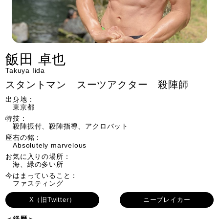
飯田 卓也
Takuya Iida
スタントマン スーツアクター 殺陣師
出身地：
東京都
特技：
殺陣振付、殺陣指導、アクロバット
座右の銘：
Absolutely marvelous
お気に入りの場所：
海、緑の多い所
今はまっていること：
ファスティング
X（旧Twitter）
ニーブレイカー