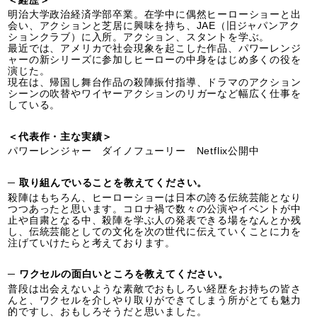
＜経歴＞
明治大学政治経済学部卒業。在学中に偶然ヒーローショーと出
会い、アクションと芝居に興味を持ち、JAE（旧ジャパンアク
ションクラブ）に入所。アクション、スタントを学ぶ。
最近では、アメリカで社会現象を起こした作品、パワーレンジ
ャーの新シリーズに参加しヒーローの中身をはじめ多くの役を
演じた。
現在は、帰国し舞台作品の殺陣振付指導、ドラマのアクション
シーンの吹替やワイヤーアクションのリガーなど幅広く仕事を
している。
＜代表作・主な実績＞
パワーレンジャー ダイノフューリー Netflix公開中
─ 取り組んでいることを教えてください。
殺陣はもちろん、ヒーローショーは日本の誇る伝統芸能となり
つつあったと思います。コロナ禍で数々の公演やイベントが中
止や自粛となる中、殺陣を学ぶ人の発表できる場をなんとか残
し、伝統芸能としての文化を次の世代に伝えていくことに力を
注げていけたらと考えております。
─ ワクセルの面白いところを教えてください。
普段は出会えないような素敵でおもしろい経歴をお持ちの皆さ
んと、ワクセルを介しやり取りができてしまう所がとても魅力
的ですし、おもしろそうだと思いました。