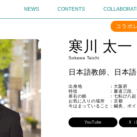
NEWS
CONTENTS
COLLABORAT
コラボ
寒川 太一
Sokawa Taichi
日本語教師、日本語教育
出身地 ：大阪府
特技 ：書道三段、言語
座右の銘 ：七転び八起
お気に入りの場所 ：京都
今はまっていること：鍼灸、ボイ
YouTube
X（旧