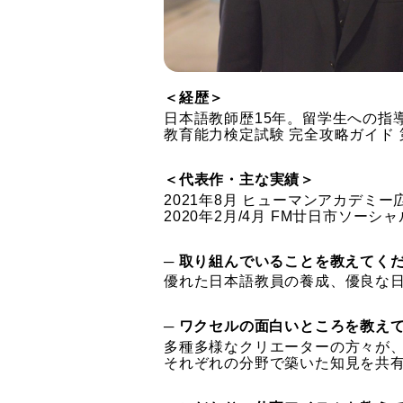
＜経歴＞
日本語教師歴15年。留学生への指
教育能力検定試験 完全攻略ガイド
＜代表作・主な実績＞
2021年8月 ヒューマンアカデミー
2020年2月/4月 FM廿日市ソーシ
─ 取り組んでいることを教えてく
優れた日本語教員の養成、優良な
─ ワクセルの面白いところを教え
多種多様なクリエーターの方々が
それぞれの分野で築いた知見を共