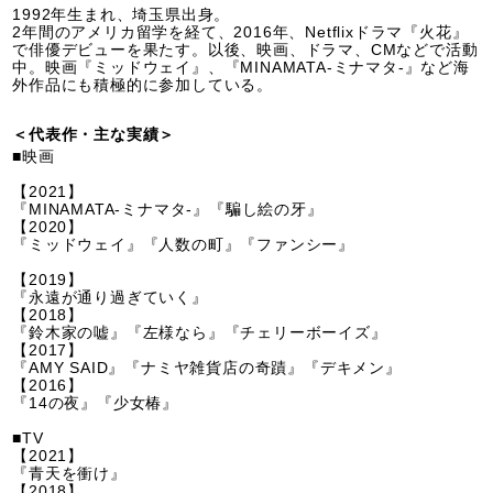
1992年生まれ、埼玉県出身。
2年間のアメリカ留学を経て、2016年、Netflixドラマ『火花』
で俳優デビューを果たす。以後、映画、ドラマ、CMなどで活動
中。映画『ミッドウェイ』、『MINAMATA-ミナマタ-』など海
外作品にも積極的に参加している。
＜代表作・主な実績＞
■映画
【2021】
『MINAMATA-ミナマタ-』『騙し絵の牙』
【2020】
『ミッドウェイ』『人数の町』『ファンシー』
【2019】
『永遠が通り過ぎていく』
【2018】
『鈴木家の嘘』『左様なら』『チェリーボーイズ』
【2017】
『AMY SAID』『ナミヤ雑貨店の奇蹟』『デキメン』
【2016】
『14の夜』『少女椿』
■TV
【2021】
『青天を衝け』
【2018】