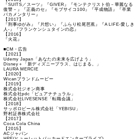
『SUITS／スーツ』『GIVER』『モンテクリスト伯－華麗なる
復讐－』『正義のセ』『モブサイコ100』『平成物語』『卒業
バカメンタリー』
【2017】
『刑事ゆがみ』『片想い』『ふらり松尾芭蕉』『A LIFE‐愛しき
人‐』『フランケンシュタインの恋』
【2016】
『火花』
■CM・広告
【2021】
Udemy Japan「あなたの未来を広げよう」
Disney＋「新ディズニープラス、はじまる。」
LAURA MERCIE
【2020】
Wicanブランドムービー
【2019】
株式会社ジオン商事
株式会社pdc「ピュアナチュラル」
株式会社LIVESENSE「転職会議」
【2018】
サッポロビール株式会社「YEBISU」
野村証券株式会社
【2017】
Coca Cola China
【2015】
ACジャパン
HPE(ヒューレットパッカードエンタープライズ)