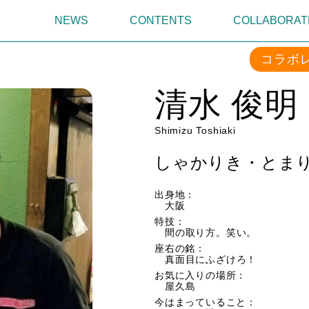
NEWS
CONTENTS
COLLABORAT
コラボ
清水 俊明
Shimizu Toshiaki
しゃかりき・とまり木
出身地：
大阪
特技：
間の取り方。笑い。
座右の銘：
真面目にふざけろ！
お気に入りの場所：
屋久島
今はまっていること：