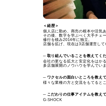
＜経歴＞
個人店に勤め、商売の根本や活気
その後、数字を学ぶべく大手チェ
修行を積み2014年に独立。
店舗を拡げ、現在は3店舗運営して
─ 取り組んでいることを教えてく
会社の更なる拡大と安定化をはか
多店舗展開のノウハウを学んでい
─ ワクセルの面白いところを教え
様々な業種の方と交流をもてると
─ こだわりの仕事アイテムを教え
G-SHOCK