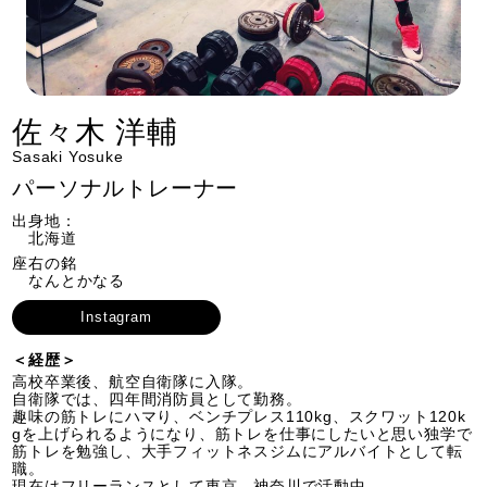
佐々木 洋輔
Sasaki Yosuke
パーソナルトレーナー
出身地：
北海道
座右の銘
なんとかなる
Instagram
＜経歴＞
高校卒業後、航空自衛隊に入隊。
自衛隊では、四年間消防員として勤務。
趣味の筋トレにハマり、ベンチプレス110kg、スクワット120k
gを上げられるようになり、筋トレを仕事にしたいと思い独学で
筋トレを勉強し、大手フィットネスジムにアルバイトとして転
職。
現在はフリーランスとして東京、神奈川で活動中。