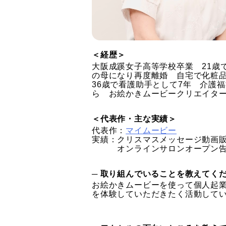
＜経歴＞
大阪成蹊女子高等学校卒業 21歳
の母になり再度離婚 自宅で化粧
36歳で看護助手として7年 介護
ら お絵かきムービークリエイタ
＜代表作・主な実績＞
代表作：
マイムービー
実績：クリスマスメッセージ動画
オンラインサロンオープン告
─ 取り組んでいることを教えてく
お絵かきムービーを使って個人起
を体験していただきたく活動して