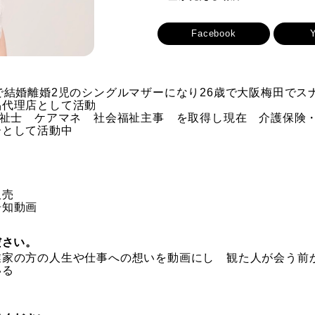
Facebook
で結婚離婚2児のシングルマザーになり26歳で大阪梅田でス
品代理店として活動
福祉士 ケアマネ 社会福祉主事 を取得し現在 介護保険
ーとして活動中
販売
知動画
ださい。
業家の方の人生や仕事への想いを動画にし 観た人が会う前
いる