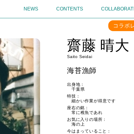
NEWS
CONTENTS
COLLABORAT
コラボ
齋藤 晴大
Saito Seidai
海苔漁師
出身地：
千葉県
特技：
細かい作業が得意です
座右の銘：
常に稚魚であれ
お気に入りの場所：
海の上
今はまっていること：