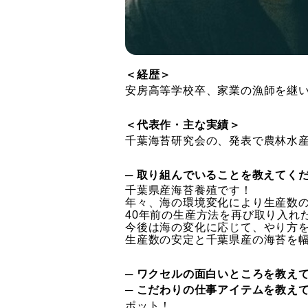
＜経歴＞
安房高等学校卒、家業の漁師を継
＜代表作・主な実績＞
千葉海苔研究会の、発表で農林水
─ 取り組んでいることを教えてく
千葉県産海苔養殖です！
年々、海の環境変化により生産数
40年前の生産方法を再び取り入れ
今後は海の変化に応じて、やり方
生産数の安定と千葉県産の海苔を
─ ワクセルの面白いところを教え
─ こだわりの仕事アイテムを教え
ポット！