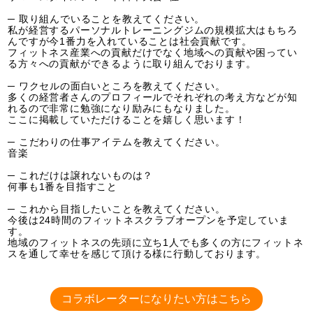
─ 取り組んでいることを教えてください。
私が経営するパーソナルトレーニングジムの規模拡大はもちろ
んですが今1番力を入れていることは社会貢献です。
フィットネス産業への貢献だけでなく地域への貢献や困ってい
る方々への貢献ができるように取り組んでおります。
─ ワクセルの面白いところを教えてください。
多くの経営者さんのプロフィールでそれぞれの考え方などが知
れるので非常に勉強になり励みにもなりました。
ここに掲載していただけることを嬉しく思います！
─ こだわりの仕事アイテムを教えてください。
音楽
─ これだけは譲れないものは？
何事も1番を目指すこと
─ これから目指したいことを教えてください。
今後は24時間のフィットネスクラブオープンを予定していま
す。
地域のフィットネスの先頭に立ち1人でも多くの方にフィットネ
スを通して幸せを感じて頂ける様に行動しております。
コラボレーターになりたい方はこちら