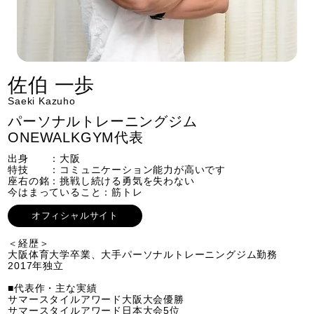
佐伯 一歩
Saeki Kazuho
パーソナルトレーニングジム
ONEWALKGYM代表
出身 ：大阪
特技 ：コミュニケーション能力が高いです
座右の銘：挑戦し続ける勇気を失わない
今はまっていること：筋トレ
オフィシャルサイト
＜経歴＞
大阪体育大学卒業、大手パーソナルトレーニングジム勤務
2017年独立
■代表作・主な実績
サマースタイルアワード大阪大会優勝
サマースタイルアワード日本大会5位