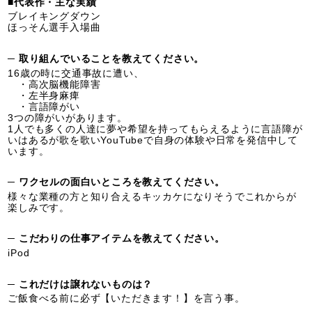
■代表作・主な実績
ブレイキングダウン
ほっそん選手入場曲
─ 取り組んでいることを教えてください。
16歳の時に交通事故に遭い、
・高次脳機能障害
・左半身麻痺
・言語障がい
3つの障がいがあります。
1人でも多くの人達に夢や希望を持ってもらえるように言語障が
いはあるが歌を歌いYouTubeで自身の体験や日常を発信中して
います。
─ ワクセルの面白いところを教えてください。
様々な業種の方と知り合えるキッカケになりそうでこれからが
楽しみです。
─ こだわりの仕事アイテムを教えてください。
iPod
─ これだけは譲れないものは？
ご飯食べる前に必ず【いただきます！】を言う事。