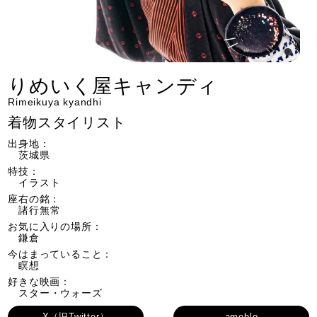
りめいく屋キャンディ
Rimeikuya kyandhi
着物スタイリスト
出身地：
茨城県
特技：
イラスト
座右の銘：
諸行無常
お気に入りの場所：
鎌倉
今はまっていること：
瞑想
好きな映画：
スター・ウォーズ
X（旧Twitter）
ameblo