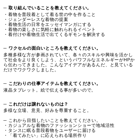
─ 取り組んでいることを教えてください。
・着物を普段着として着る世の中を作ること
・ジェンダーレスな着物の提案
・着物生活の日常をエッセイマンガにする
・着物の楽しさに気軽に触れられるイベント
・着付けや着物生活で出てくるギモンを解決する
─ ワクセルの面白いところを教えてください。
多種多様な方が参画されていて、各々のスキルや興味を活かし
て社会をより良くしよう、というパワフルなエネルギーがHPか
ら伝わってきました。こんなアイデアがあるんだ、と見ている
だけでワクワクしました。
─ こだわりの仕事アイテムを教えてください。
液晶タブレット。絵で伝える事が多いので。
─ これだけは譲れないものは？
多様な立場、意見、好みを尊重すること。
─ これから目指したいことを教えてください。
・カジュアルな着物のファッションショーで地域活性
・タンスに眠る普段着物をユーザーに届ける
・「着てみたい」に応えられる場所作り