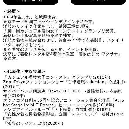
＜経歴＞
1984年生まれ、茨城県出身。
東京モード学園ファッションデザイン学科卒業。
洋服のリメイク作家を志し、縫製工場に就職。
「第一回カジュアル着物女子コンテスト」グランプリ受賞。
着物レンタル写真館勤務を経て独立。
洋服と着物を組み合わせて、舞台やPV等で衣裳製作、スタイリ
ング、着付けを行う。
また着物の楽しさを伝えるため、イベントを開催。
浅草にて着物レンタル店&着付け教室『着物はじめ ワタサナ』
を運営。
＜代表作・主な実績＞
『カジュアル着物女子コンテスト』グランプリ(2011年)
ZeppTokyoファッションショー『百學連環collection』衣裳制作
(2017年)
サイバーパンク朗読劇『RAYZ OF LIGHT -落陽散花-』衣裳制
作(2018年)
タツノコプロ創立55周年記念アニメーション舞台化作品『Acro
bat Stage Infini-T Fosrce』ヒーロースーツ制作(2018年)
メンズアイドルグループ『天下舞装』衣裳制作(2018年)
『女性が着る男着物撮影会』企画・スタイリング・着付け(202
0年)
『渋谷のラジオ』出演(2020年)