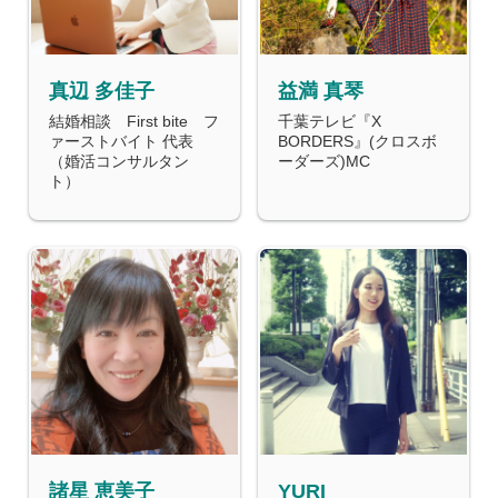
真辺 多佳子
益満 真琴
結婚相談 First bite フ
千葉テレビ『X
ァーストバイト 代表
BORDERS』(クロスボ
（婚活コンサルタン
ーダーズ)MC
ト）
諸星 恵美子
YURI