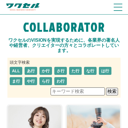
COLLABORATOR
ワクセルのVISIONを実現するために、各業界の著名人
や経営者、クリエイターの方々とコラボレートしてい
ます。
ALL
あ行
か行
さ行
た行
な行
は行
ま行
や行
ら行
わ行