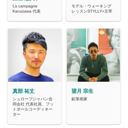
La campagne
モデル・ウォーキング
Karuizawa 代表
レッスンSTYLLY+主宰
真部 祐丈
望月 宗生
シュローブジャパン合
鉛筆画家
同会社 代表社員、フッ
トボールコーディネー
ター