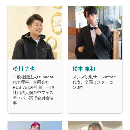
松川 力也
松本 隼和
一般社団法人tsunagari
メンズ脱毛サロンattrait
代表理事、合同会社
代表、全国ミスターコ
RESTA代表社員、一般
ン3位
社団法人脳卒中フェス
ティバル実行委員会理
事