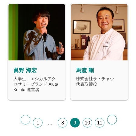
眞野 海宏
馬渡 剛
大学生、エシカルアク
株式会社ラ・チャウ
セサリーブランド Aluta
代表取締役
Keluta 運営者
1
…
8
9
10
11