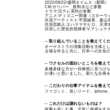
2022/09/22/盛岡タイムス（新聞）
CM:ガリバー、飲料水など多数
ドラマ:日テレ系列が多数
アニメ:ディズニー関連（スターウ
共演アーティスト:平原綾香、森山
共演芸能人:エハラマサヒロ、天津
共演した歴史的指揮者:V.アシュ
─ 取り組んでいることを教えてく
オーケストラの演奏活動を主体と
る場を作ると共に、日本への文化
─ ワクセルの面白いところを教え
多種多様な方が一目瞭然に見つけ
が凄いと思いました。新たな企画
─ こだわりの仕事アイテムを教え
ファゴット、良いリード、iphone
─ これだけは譲れないものは？
何事も楽しむ事、元気に挨拶をす