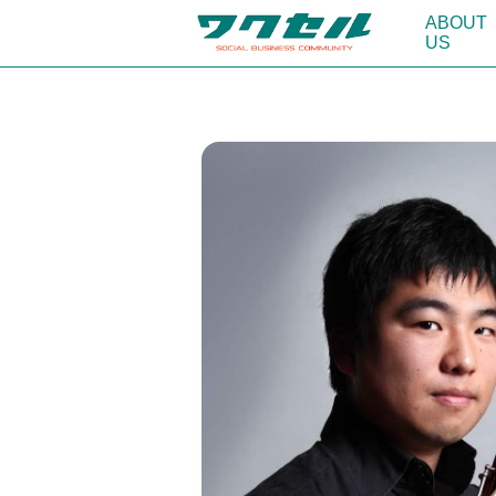
ABOUT
US