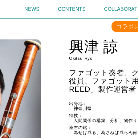
NEWS
CONTENTS
COLLABORAT
コラボ
興津 諒
Okitsu Ryo
ファゴット奏者、
役員、ファゴット用
REED」製作運営者
出身地：
神奈川県
特技：
人間関係の構築、分析、物作り
座右の銘：
為せば成る、為さねば成らぬ何