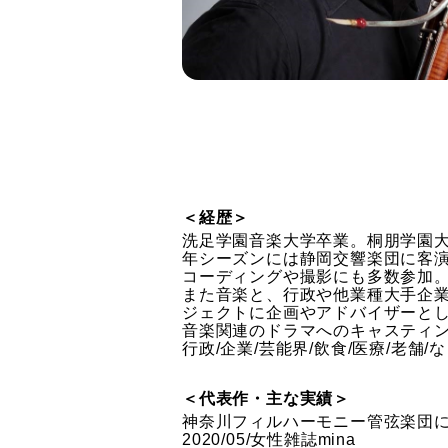
＜経歴＞
洗足学園音楽大学卒業。桐朋学園大
年シーズンには静岡交響楽団に客
コーディングや撮影にも多数参加
また音楽と、行政や他業種大手企
ジェクトに企画やアドバイザーと
音楽関連のドラマへのキャスティ
行政/企業/芸能界/飲食/医療/老舗/
＜代表作・主な実績＞
神奈川フィルハーモニー管弦楽団に関
2020/05/女性雑誌mina