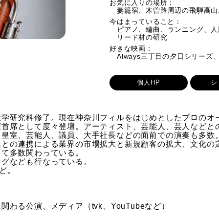
お気に入りの場所：
妻籠宿、木曽路周辺の飛騨高山
今はまっていること：
ピアノ、編曲、ランニング、人
リード材の研究
好きな映画：
Always三丁目の夕日シリー
個人HP
シ
学研究科修了。現在神奈川フィルをはじめとしたプロのオー
演首席として度々登壇。アーティスト、芸能人、芸人などと
。皇室、芸能人、議員、大手社長などの面前での演奏も多数
業との連携による業界の市場拡大と新規顧客の拡大、文化の
して多数関わっている。
ングなども行なっている。
など。
わる公演、メディア（tvk、YouTubeなど）