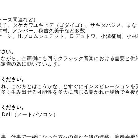
ォーズ関連など）
良子、タケカワユキヒデ（ゴダイゴ）、サキタハジメ、まな
木村、メンバー、秋吉久美子など多数
ケナージ、H.ブロムシュテット、C.デュトワ、小澤征爾、小
ださい。
しながら、企画側にも回りクラシック音楽における需要と供
の定着の為に動いています。
てください。
られ、この方とはこうかな、とすぐにインスピレーションを
を多く生み出せる可能性を多大に感じる開かれた場所で今後
てください。
、Dell（ノートパソコン）
る事、仕事で一緒になった方への別れた後の連絡、演奏会後