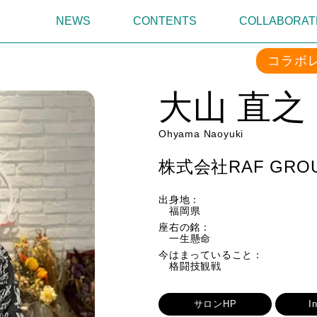
NEWS
CONTENTS
COLLABORAT
コラボ
大山 直之
Ohyama Naoyuki
株式会社RAF GRO
出身地：
福岡県
座右の銘：
一生懸命
今はまっていること：
格闘技観戦
サロンHP
I