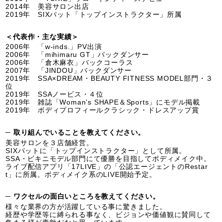
2014年 美容サロン出店
2019年 SIXパット「トップインストラクター」所属
＜代表作・主な実績＞
2006年 「w-inds.」PV出演
2006年 「mihimaru GT」バックダンサー
2006年 「倉木麻衣」バックコーラス
2007年 「JINDOU」バックダンサー
2019年 SSA×DREAM・BEAUTY FITNESS MODEL部門・３
位
2019年 SSAノービス・４位
2019年 雑誌「Woman’s SHAPE＆Sports」にモデル掲載
2019年 ボディプロフィールクラシック・ドレスアップ賞
─ 取り組んでいることを教えてください。
美容サロンを３店舗経営。
SIXパットに「トップインストラクター」として所属。
SSA・ビキニモデル部門にて優勝を目指してボディメイク中。
ライブ配信アプリ「17LIVE」の「公認エージェントのRestar
t」に所属。ボディメイク系のLIVE開始予定。
─ ワクセルの面白いところを教えてください。
​様々な業界の方が活躍している事に驚きました。
経歴や学歴等に縛られる事なく、ビジョンや価値観に賛同して