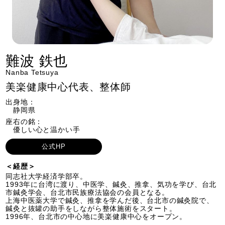
難波 鉄也
Nanba Tetsuya
美楽健康中心代表、整体師
出身地：
静岡県
座右の銘：
優しい心と温かい手
公式HP
＜経歴＞
同志社大学経済学部卒。
1993年に台湾に渡り、中医学、鍼灸、推拿、気功を学び、台北
市鍼灸学会、台北市民族療法協会の会員となる。
上海中医薬大学で鍼灸、推拿を学んだ後、台北市の鍼灸院で、
鍼灸と抜罐の助手をしながら整体施術をスタート。
1996年、台北市の中心地に美楽健康中心をオープン。