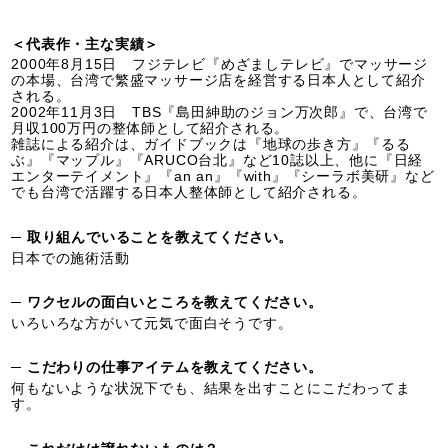
＜代表作・主な実績＞
2000年8月15日 フジテレビ『めざましテレビ』でマッサージ
の本場、台湾で繁盛マッサージ店を経営する日本人として紹介
される。
2002年11月3日 TBS『島田紳助のジョン万次郎』で、台湾で
月収100万円の整体師として紹介される。
雑誌による紹介は、ガイドブックは『地球の歩き方』『るる
ぶ』『マップル』『ARUCO台北』など10誌以上、他に『日経
エンターテイメント』『an an』『with』『シーラボ美研』など
でも台湾で活躍する日本人整体師として紹介される。
─ 取り組んでいることを教えてください。
日本での施術活動
─ ワクセルの面白いところを教えてください。
いろいろな方がいて元気で面白そうです。
─ こだわりの仕事アイテムを教えてください。
何もないような状況下でも、結果を出すことにこだわってま
す。