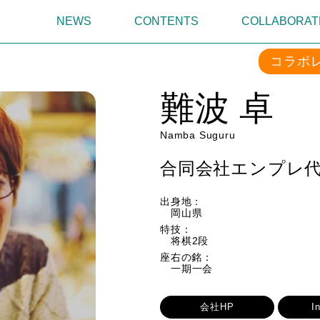
NEWS
CONTENTS
COLLABORAT
コラボ
難波 卓
Namba Suguru
合同会社エンプレ
出身地：
岡山県
特技：
将棋2段
座右の銘：
一期一会
会社HP
I