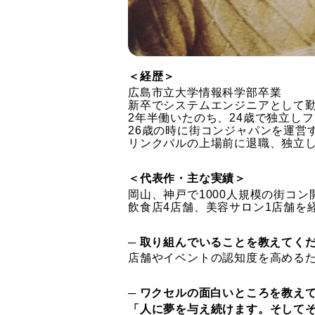
＜経歴＞
広島市立大学情報科学部卒業
新卒でシステムエンジニアとして
2年半働いたのち、24歳で独立し
26歳の時に街コンジャパンを運営
リンクバルの上場前に退職、独立
＜代表作・主な実績＞
岡山、神戸で1000人規模の街コン
飲食店4店舗、美容サロン1店舗を
─ 取り組んでいることを教えてく
店舗やイベントの認知度を高めるた
─ ワクセルの面白いところを教え
「人に夢を与え続けます。そして