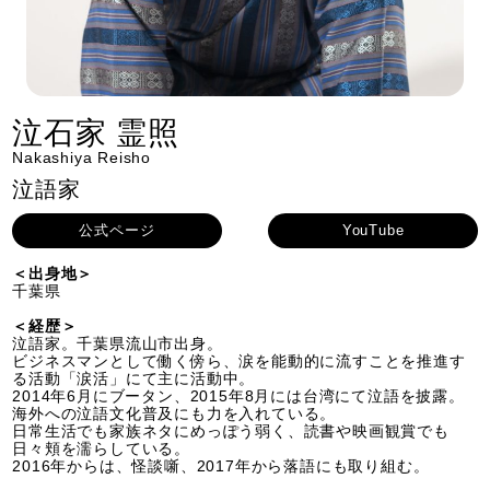
泣石家 霊照
Nakashiya Reisho
泣語家
公式ページ
YouTube
＜出身地＞
千葉県
＜経歴＞
泣語家。千葉県流山市出身。
ビジネスマンとして働く傍ら、涙を能動的に流すことを推進す
る活動「涙活」にて主に活動中。
2014年6月にブータン、2015年8月には台湾にて泣語を披露。
海外への泣語文化普及にも力を入れている。
日常生活でも家族ネタにめっぽう弱く、読書や映画観賞でも
日々頬を濡らしている。
2016年からは、怪談噺、2017年から落語にも取り組む。