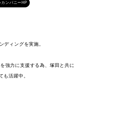
いカンパニーHP
ランディングを実施。
業を強力に支援する為、塚田と共に
しても活躍中。
ム