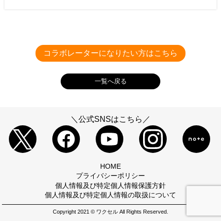
─ ワクセルの面白いところを教えてください。
森下 直哉
𝙈𝙮 𝙬𝙤𝙧𝙠 𝙞𝙨 𝙖𝙡𝙡 𝙤𝙛 𝙩𝙝𝙚 𝙛𝙤𝙡𝙡𝙤𝙬𝙞𝙣𝙜
─ こだわりの仕事アイテムを教えてください。
コラボレーターになりたい方はこちら
THE HIDEAWAY DESIGN
店舗内装のデザイン・施工までをワンス
一覧へ戻る
─ これだけは譲れないものは？
トップでご提供
＼公式SNSはこちら／
─ これから目指したいことを教えてください。
「普通じゃない道」を突き進む！自分だけの
ブランドを築く方法
HOME
プライバシーポリシー
個人情報及び特定個人情報保護方針
個人情報及び特定個人情報の取扱について
Copyright 2021 © ワクセル All Rights Reserved.