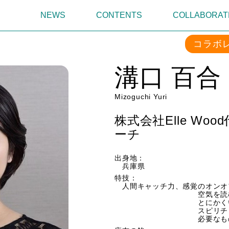
NEWS
CONTENTS
COLLABORAT
コラボ
溝口 百合
Mizoguchi Yuri
株式会社Elle Wo
ーチ
出身地：
兵庫県
特技：
人間キャッチ力、感覚のオンオ
空気を読
とにかくいつでもHA
スピリチュアルやト
必要なものだけ取り