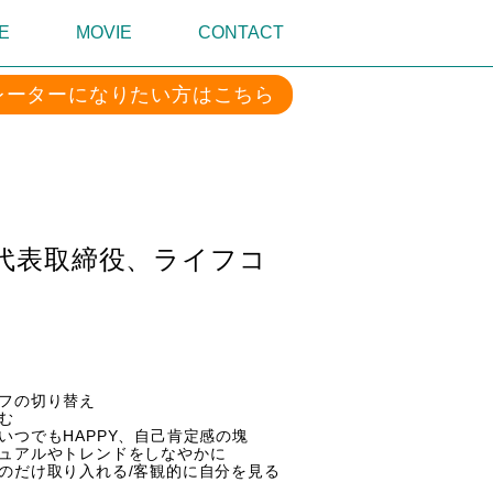
E
MOVIE
CONTACT
レーターになりたい方はこちら
od代表取締役、ライフコ
フの切り替え
む
PPY、自己肯定感の塊
レンドをしなやかに
入れる/客観的に自分を見る