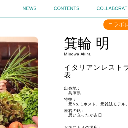
NEWS
CONTENTS
COLLABORAT
コラボ
箕輪 明
Minowa Akira
イタリアンレストラン「
表
出身地：
兵庫県
特技：
元No. 1ホスト、元雑誌モデ
座右の銘：
思い立ったが吉日
お気に入りの場所：