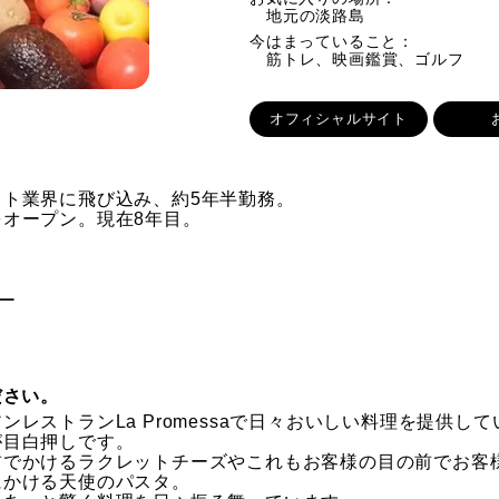
地元の淡路島
今はまっていること：
筋トレ、映画鑑賞、ゴルフ
オフィシャルサイト
ト業界に飛び込み、約5年半勤務。
オープン。現在8年目。
ャー
ださい。
レストランLa Promessaで日々おいしい料理を提供し
が目白押しです。
前でかけるラクレットチーズやこれもお客様の目の前でお客
にかける天使のパスタ。