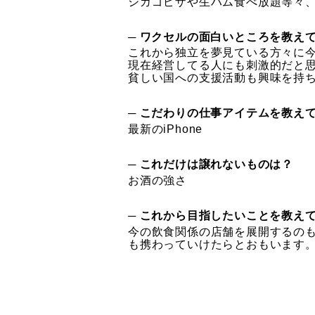
シカゴピザや生ハム食べ放題等々
─ ワクセルの面白いところを教え
​これから独立を夢見ている方々に
現在経営してる人にも刺激的だと
貧しい国への支援活動も興味を持
─ こだわりの仕事アイテムを教え
最新のiPhone
─ これだけは譲れないものは？
お酒の強さ
─ これから目指したいことを教え
今の飲食関係の店舗を展開するの
も携わっていけたらとおもいます