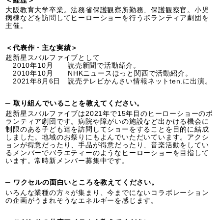
＜経歴＞
大阪教育大学卒業。法務省保護観察所勤務、保護観察官。小児
病棟などを訪問してヒーローショーを行うボランティア劇団を
主催。
＜代表作・主な実績＞
超新星スバルファイブとして
2010年10月 読売新聞で活動紹介。
2010年10月 NHKニュースほっと関西で活動紹介。
2021年8月6日 読売テレビかんさい情報ネットten.に出演。
─ 取り組んでいることを教えてください。
超新星スバルファイブは2021年で15年目のヒーローショーのボ
ランティア劇団です。病院や障がいの施設など出かける機会に
制限のある子ども達を訪問してショーをすることを目的に結成
しました。地域のお祭りにもよんでいただいています。アクシ
ョンが得意だったり、手品が得意だったり、音楽活動をしてい
るメンバーでバラエティーのようなヒーローショーを目指して
います。常時新メンバー募集中です。
─ ワクセルの面白いところを教えてください。
いろんな業種の方々が集まり、今までにないコラボレーション
の企画がうまれそうなエネルギーを感じます。