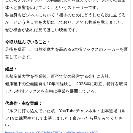
体へと影響を広げていく…というストーリーです。
私自身もビジネスにおいて「相手のためにどうしたら役に立てる
か」という考え方を大切にしており、とても共感を覚えました。
ぜひ機会があれば見てほしい映画です。
今取り組んでいること：
足指を矯正し、自然治癒力を高める5本指ソックスのメーカーを運
営しています。
経歴：
京都産業大学を卒業後、新卒で父の経営する会社に入社。
健康靴下の企画開発を10年間経験し、2023年に独立。特許を取得
した5本指ソックスを主軸に事業を展開している。
代表作・主な実績：
ゴルフに打ち込んでいた頃、YouTubeチャンネル・山本道場ゴル
フTVに練習生として出演しました！良かったら見てみてくださ
い。
https://youtu.be/K9lSKfdaTi8?si=cIKlYjzfpqaHai6D