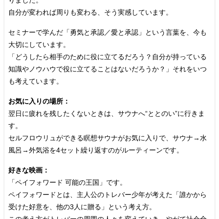
自分が変われば周りも変わる、そう実感しています。
セミナーで学んだ「勇気と承認／愛と承認」という言葉を、今も
大切にしています。
「どうしたら相手のために役に立てるだろう？自分が持っている
知識やノウハウで役に立てることはないだろうか？」それをいつ
も考えています。
お気に入りの場所：
翌日に疲れを残したくないときは、サウナへ“ととのい”に行きま
す。
セルフロウリュができる瞑想サウナがお気に入りで、サウナ→水
風呂→外気浴を4セット繰り返すのがルーティーンです。
好きな映画：
「ペイフォワード 可能の王国」です。
ペイフォワードとは、主人公のトレバー少年が考えた「誰かから
受けた好意を、他の3人に贈る」という考え方。
この考え方がトレバーの周囲の人々を変えていき、やがて社会全