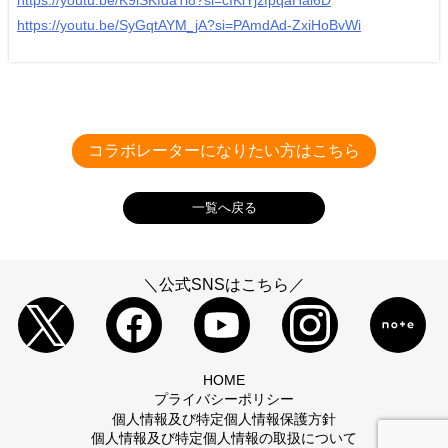
https://youtu.be/SyGqtAYM_jA?si=PAmdAd-ZxiHoBvWi
─ ワクセルの面白いところを教えてください。
FaceBook
Hiroyuki Matsufuji
─ こだわりの仕事アイテムを教えてください。
コラボレーターになりたい方はこちら
Instagram
まっつん
一覧へ戻る
─ 今はまっていることは？
＼公式SNSはこちら／
健康靴下の開発に10年以上携わった経営者が
語る「5本指ソックス」の魅力とは？
2025年11月21日
─ これだけは譲れないものは？
HOME
プライバシーポリシー
個人情報及び特定個人情報保護方針
個人情報及び特定個人情報の取扱について