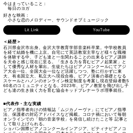
今はまっていること：
毎日のヨガ
好きな映画：
小さな恋のメロディー、サウンドオブミュージック
Lit.Link
YouTube
＜経歴＞
石川県金沢市出身。金沢大学教育学部音楽科卒業。中学校教員
を経て結婚を機に上京。自宅にて英語教室主宰など様々な職種
を体験する中、子ども達と一生関わることの出来るピアノ講師
を天命と感じ現在に至る。「生きる力を育むピアノ起業家」と
して優秀な人材を輩出。生徒たちはピアノコンクールにてアジ
ア大会一位、全国大会一位など活躍しつつ、塾に行かずに東
大、有名国立大、私立大へ現役合格。ピアノ演奏の基礎となる
スケールとハノンのオンライン検定制度を考案し現在登録者数5
60名のコミュニティとなる。2023年、ピアノ教室を飛び出し子
ども達の生き抜く力を育む協会キッドプレナーラボ理事就任。
■代表作・主な実績
ピアノ指導者向けの情報誌「ムジカノーヴァ」にてピアノ指導
法、保護者の対応アドバイスなど掲載。コロナ禍において毎朝
オンラインでの「朝の音楽学校」を発信し続けたこと等 記事と
して取り上げられる。
ショパン国際ピアノコンクールインアジア、ピティナピアノコ