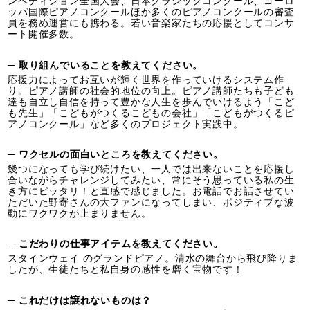
ンペティション全国大会、日本クラシックコンクール、ヨーロ
ッパ国際ピアノコンクールほか多くのピアノコンクールの審査
員を務め運営にも携わる。若い音楽家たちの応援としてコンサ
ート開催多数。
─ 取り組んでいることを教えてください。
応援力によってお互いが輝く世界を作っていけるシステム作
り。ピアノ講師の社会的地位の向上。ピアノ講師たちも子ども
達も自立し自信を持って豊かな人生を歩んでいけるよう「こど
も先生」「こどもがつくるこどもの会社」「こどもがつくるピ
アノコンクール」など多くのプロジェクト実践中。
─ ワクセルの面白いところを教えてください。
幾つになっても学び続けたい、一人では出来ないことを応援し
合いながらチャレンジしてみたい、常にそう思っている私の生
き方にピッタリ！と直感で感じました。お電話でお話させてい
ただいた野寄さんの大ファンになってしまい、ポジティブな波
動にワクワクが止まりません。
─ こだわりの仕事アイテムを教えてください。
スタインウェイ のグランドピアノ。清水の舞台から飛び降りま
したが、生徒たちと私自身の感性を磨く宝物です！
─ これだけは譲れないものは？