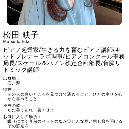
松田 映子
Matsuda Eiko
ピアノ起業家/生きる力を育むピアノ講師/キ
ッドプレナーラボ理事/ピアノコンクール事務
局長/スケール＆ハノン検定企画部長/音脳リ
トミック講師
出身地：
石川県
特技：
その人の良いところを見つけて褒めること、ひとの幸せを心
から喜べること
座右の銘：
ただ善くあれ、善くせよ
お気に入りの場所：
眠りにつく直前のベッドのなか♡どんな寒い朝も窓を開ける
その窓辺♡