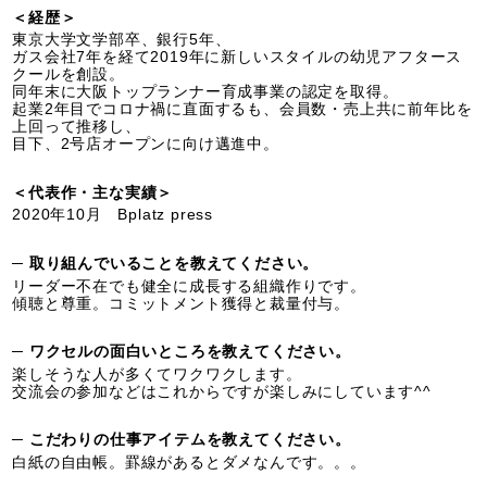
＜経歴＞
東京大学文学部卒、銀行5年、
ガス会社7年を経て2019年に新しいスタイルの幼児アフタース
クールを創設。
同年末に大阪トップランナー育成事業の認定を取得。
起業2年目でコロナ禍に直面するも、会員数・売上共に前年比を
上回って推移し、
目下、2号店オープンに向け邁進中。
＜代表作・主な実績＞
2020年10月 Bplatz press
─ 取り組んでいることを教えてください。
リーダー不在でも健全に成長する組織作りです。
傾聴と尊重。コミットメント獲得と裁量付与。
─ ワクセルの面白いところを教えてください。
楽しそうな人が多くてワクワクします。
交流会の参加などはこれからですが楽しみにしています^^
─ こだわりの仕事アイテムを教えてください。
白紙の自由帳。罫線があるとダメなんです。。。