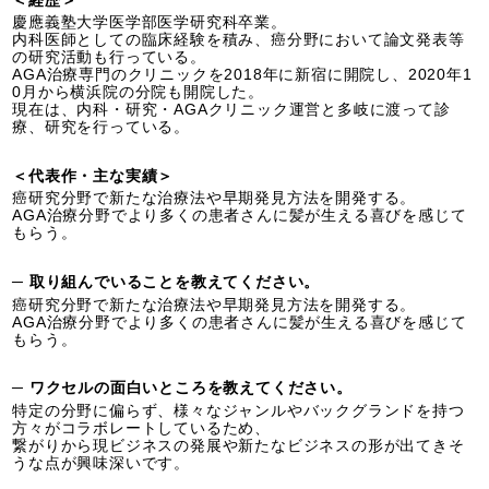
＜経歴＞
慶應義塾大学医学部医学研究科卒業。
内科医師としての臨床経験を積み、癌分野において論文発表等
の研究活動も行っている。
AGA治療専門のクリニックを2018年に新宿に開院し、2020年1
0月から横浜院の分院も開院した。
現在は、内科・研究・AGAクリニック運営と多岐に渡って診
療、研究を行っている。
＜代表作・主な実績＞
癌研究分野で新たな治療法や早期発見方法を開発する。
AGA治療分野でより多くの患者さんに髪が生える喜びを感じて
もらう。
─ 取り組んでいることを教えてください。
癌研究分野で新たな治療法や早期発見方法を開発する。
AGA治療分野でより多くの患者さんに髪が生える喜びを感じて
もらう。
─ ワクセルの面白いところを教えてください。
​特定の分野に偏らず、様々なジャンルやバックグランドを持つ
方々がコラボレートしているため、
繋がりから現ビジネスの発展や新たなビジネスの形が出てきそ
うな点が興味深いです。