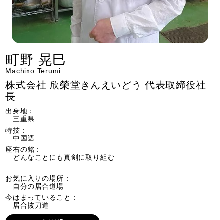
町野 晃巳
Machino Terumi
株式会社 欣榮堂きんえいどう 代表取締役社
長
出身地：
三重県
特技：
中国語
座右の銘：
どんなことにも真剣に取り組む
お気に入りの場所：
自分の居合道場
今はまっていること：
居合抜刀道