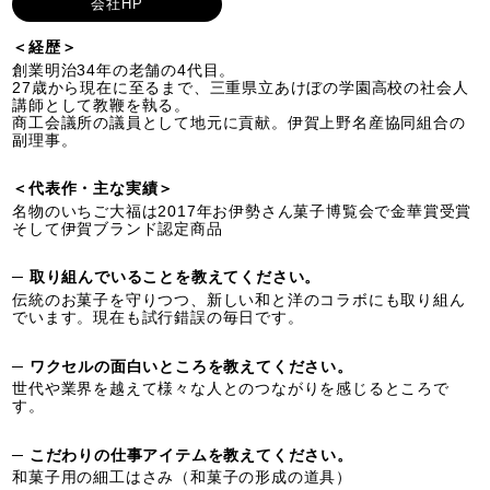
会社HP
＜経歴＞
創業明治34年の老舗の4代目。
27歳から現在に至るまで、三重県立あけぼの学園高校の社会人
講師として教鞭を執る。
商工会議所の議員として地元に貢献。伊賀上野名産協同組合の
副理事。
＜代表作・主な実績＞
名物のいちご大福は2017年お伊勢さん菓子博覧会で金華賞受賞
そして伊賀ブランド認定商品
─ 取り組んでいることを教えてください。
伝統のお菓子を守りつつ、新しい和と洋のコラボにも取り組ん
でいます。現在も試行錯誤の毎日です。
─ ワクセルの面白いところを教えてください。
​世代や業界を越えて様々な人とのつながりを感じるところで
す。
─ こだわりの仕事アイテムを教えてください。
和菓子用の細工はさみ（和菓子の形成の道具）