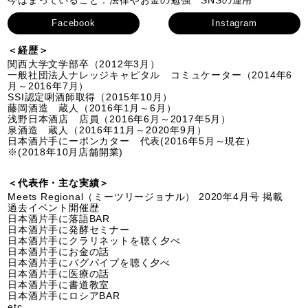
今はまっていること：法律やお金の勉強 SNSの運用
Facebook
Instagram
＜経歴＞
関西大学文学部卒（2012年3月）
一般社団法人ナレッジキャピタル コミュケーター（2014年6
月～2016年7月）
SSI認定唎酒師取得（2015年10月）
藤岡酒造 蔵人（2016年1月～6月）
浅野日本酒店 店員（2016年6月～2017年5月）
泉酒造 蔵人（2016年11月～2020年9月）
日本酒片手にーポンカター 代表(2016年5月～現在）
※(2018年10月店舗開業)
＜代表作・主な実績＞
Meets Regional（ミーツリージョナル） 2020年4月号 掲載
過去イベント開催歴
日本酒片手に落語BAR
日本酒片手に発酵セミナー
日本酒片手にクラリネットを聴く夕べ
日本酒片手にお金の話
日本酒片手にバグパイプを聴く夕べ
日本酒片手に医療の話
日本酒片手に書道教室
日本酒片手にロシアBAR
etc.