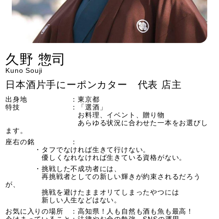
久野 惣司
Kuno Souji
日本酒片手にーポンカター 代表 店主
出身地 ：東京都
特技 ：「選酒」
お料理、イベント、贈り物
あらゆる状況に合わせた一本をお選びし
ます。
座右の銘 ：
・タフでなければ生きて行けない。
優しくなれなければ生きている資格がない。
・挑戦した不成功者には、
再挑戦者としての新しい輝きが約束されるだろう
が、
挑戦を避けたままオリてしまったやつには
新しい人生などはない。
お気に入りの場所 ：高知県！人も自然も酒も魚も最高！