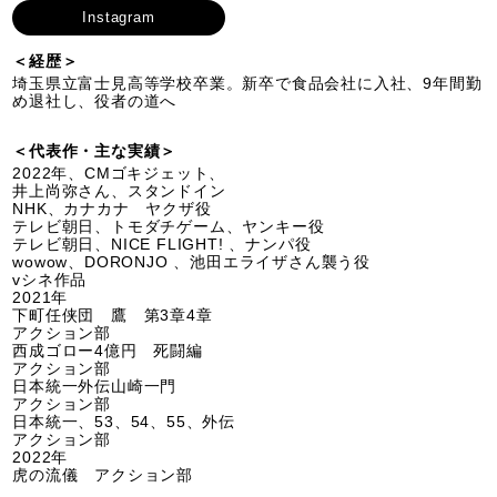
Instagram
＜経歴＞
埼玉県立富士見高等学校卒業。新卒で食品会社に入社、9年間勤
め退社し、役者の道へ
＜代表作・主な実績＞
2022年、CMゴキジェット、
井上尚弥さん、スタンドイン
NHK、カナカナ ヤクザ役
テレビ朝日、トモダチゲーム、ヤンキー役
テレビ朝日、NICE FLIGHT! 、ナンパ役
wowow、DORONJO 、池田エライザさん襲う役
vシネ作品
2021年
下町任侠団 鷹 第3章4章
アクション部
西成ゴロー4億円 死闘編
アクション部
日本統一外伝山崎一門
アクション部
日本統一、53、54、55、外伝
アクション部
2022年
虎の流儀 アクション部