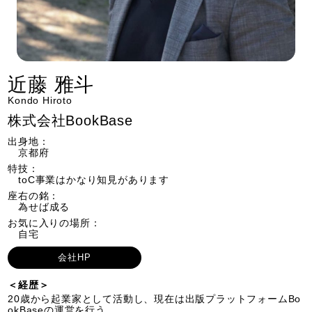
近藤 雅斗
Kondo Hiroto
株式会社BookBase
出身地：
京都府
特技：
toC事業はかなり知見があります
座右の銘：
為せば成る
お気に入りの場所：
自宅
会社HP
＜経歴＞
20歳から起業家として活動し、現在は出版プラットフォームBo
okBaseの運営を行う。