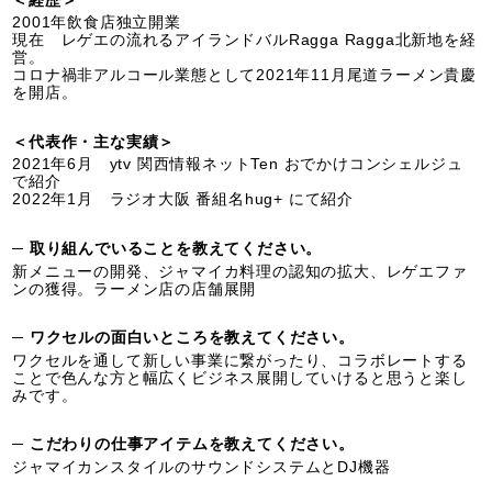
＜経歴＞
2001年飲食店独立開業
現在 レゲエの流れるアイランドバルRagga Ragga北新地を経
営。
コロナ禍非アルコール業態として2021年11月尾道ラーメン貴慶
を開店。
＜代表作・主な実績＞
2021年6月 ytv 関西情報ネットTen おでかけコンシェルジュ
で紹介
2022年1月 ラジオ大阪 番組名hug+ にて紹介
─ 取り組んでいることを教えてください。
新メニューの開発、ジャマイカ料理の認知の拡大、レゲエファ
ンの獲得。ラーメン店の店舗展開
─ ワクセルの面白いところを教えてください。
ワクセルを通して新しい事業に繋がったり、コラボレートする
ことで色んな方と幅広くビジネス展開していけると思うと楽し
みです。
─ こだわりの仕事アイテムを教えてください。
ジャマイカンスタイルのサウンドシステムとDJ機器