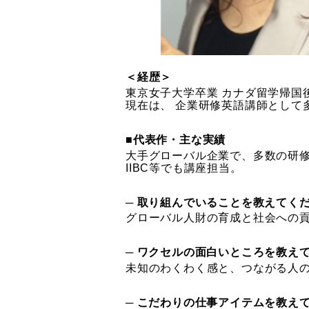
＜経歴＞
東京女子大学卒業 カナダ留学帰国
現在は、 企業研修英語講師として
■代表作・主な実績
大手グローバル企業で、多数の研
IIBC等でも講座担当。
─ 取り組んでいることを教えてく
グローバル人財の育成と社会への
─ ワクセルの面白いところを教え
未知のわくわく感と、つながる人
─ こだわりの仕事アイテムを教え