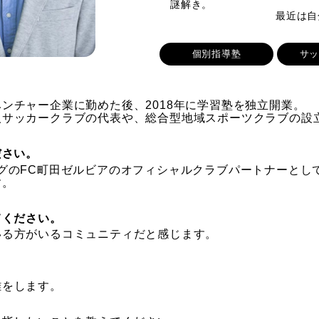
謎解き。
最近は自分がつくる
個別指導塾
サ
ンチャー企業に勤めた後、2018年に学習塾を独立開業。
人サッカークラブの代表や、総合型地域スポーツクラブの設
ださい。
グのFC町田ゼルビアのオフィシャルクラブパートナーとして
す。
てください。
いる方がいるコミュニティだと感じます。
離をします。