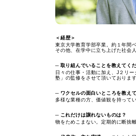
＜経歴＞
東京大学教育学部卒業。約１年間ベ
その他、在学中に立ち上げた社会
─ 取り組んでいることを教えてく
日々の仕事・活動に加え、J２リー
塾」の監修をさせて頂いておりま
─ ワクセルの面白いところを教え
多様な業種の方、価値観を持って
─ これだけは譲れないものは？
物をためこまない。定期的に断捨