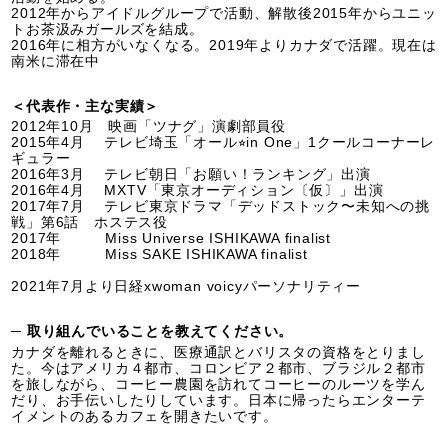
2012年からアイドルグループで活動、解散後2015年からユニッ
トお茶汲みガールズを結成。
2016年に相方がいなくなる。2019年よりカナダで活躍。現在は
南米に滞在中
＜代表作・主な実績＞
2012年10月 映画「ツナグ」演劇部員役
2015年4月 テレビ埼玉「オール⭐︎in One」1クールコーナーレ
ギュラー
2016年3月 テレビ朝日「お願い！ランキング」出演
2016年4月 MXTV「東京オーディション〔仮〕」出演
2017年7月 テレビ東京ドラマ「デッドストック〜未知への挑
戦」第6話 ホステス役
2017年 Miss Universe ISHIKAWA finalist
2018年 Miss SAKE ISHIKAWA finalist
2021年7月より日経xwoman voicyパーソナリティー
─ 取り組んでいることを教えてください。
カナダを離れるときに、医療通訳とバリスタの資格をとりまし
た。今はアメリカ４都市、コロンビア２都市、ブラジル２都市
を旅しながら、コーヒー農園を訪れてコーヒーのルーツを学ん
だり、お手伝いしたりしています。日本に帰ったらエンターテ
イメントのあるカフェを開きたいです。