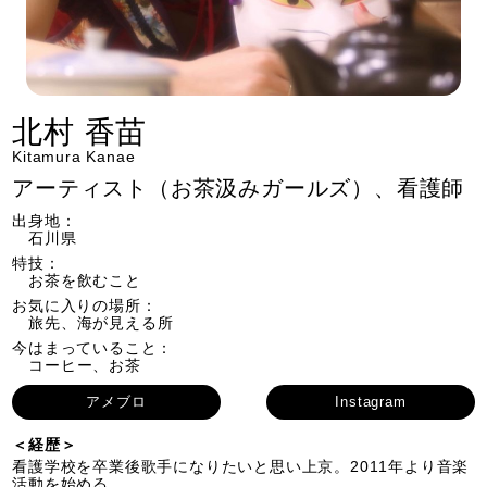
北村 香苗
Kitamura Kanae
アーティスト（お茶汲みガールズ）、看護師
出身地：
石川県
特技：
お茶を飲むこと
お気に入りの場所：
旅先、海が見える所
今はまっていること：
コーヒー、お茶
アメブロ
Instagram
＜経歴＞
看護学校を卒業後歌手になりたいと思い上京。2011年より音楽
活動を始める。