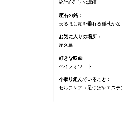
統計心理学の講師
座右の銘：
実るほど頭を垂れる稲穂かな
お気に入りの場所：
屋久島
好きな映画：
ペイフォワード
今取り組んでいること：
セルフケア（足つぼやエステ）
─ ワクセルの面白いところを教えて
公式HP
木村式セルフ足つぼ協会
株式会社幸健ホールデ
─ こだわりの仕事アイテムを教えて