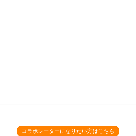
ください。
X
 公式ホームページ -
木村式セルフ
ィングス
ください。
コラボレーターになりたい方はこちら