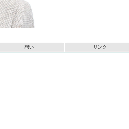
想い
リンク