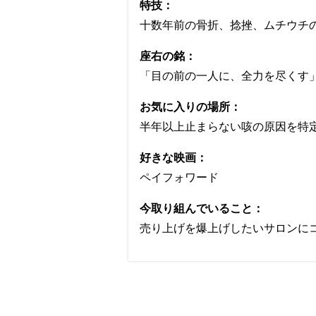
特技：
十数年前の骨折、捻挫、ムチウチ
座右の銘：
「目の前の一人に、全力を尽くす
お気に入りの場所：
半年以上止まらない咳の原因を特
好きな映画：
ペイフォワード
今取り組んでいること：
売り上げを爆上げしたいサロンに
─ ワクセルの面白いところを教えて
FaceBook
Kazuno Kawamoto