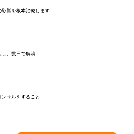
の影響を根本治療します
」
定し、数日で解消
コンサルをすること
ください。
公式HP
国立のパワー
ピー 花粉症 