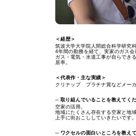
＜経歴＞
筑波大学大学院人間総合科学研究科
4年間の勤務を経て、実家のガス会
ガス・電気・水道工事が自らできる
居率。
＜代表作・主な実績＞
クリナップ プラチナ賞などメー
─ 取り組んでいることを教えてく
空家の活用。
地域にたくさん存在する空家と地
上手に街おこししていきたいです
─ ワクセルの面白いところを教え