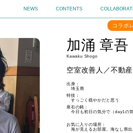
NEWS
CONTENTS
COLLABORAT
コラボ
加涌 章吾
Kawaku Shogo
空室改善人／不動産
出身：
埼玉県
特技：
すっごく穏やかだと思う
座右の銘：
今日も初日の気分で（day1の
お気に入りの場所：
海が見えるお部屋。海なし県出