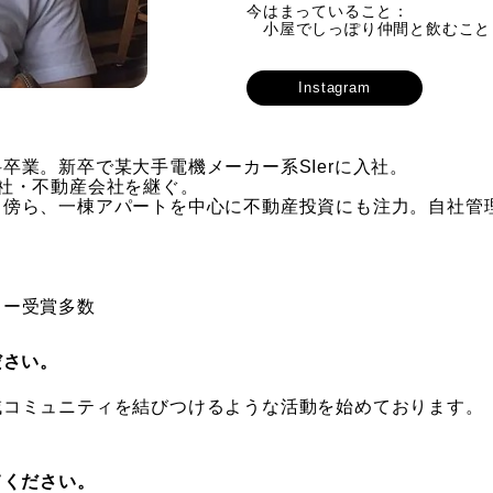
今はまっていること：
小屋でしっぽり仲間と飲むこと
Instagram
卒業。新卒で某大手電機メーカー系SIerに入社。
社・不動産会社を継ぐ。
傍ら、一棟アパートを中心に不動産投資にも注力。自社管理
カー受賞多数
ださい。
域コミュニティを結びつけるような活動を始めております。
。
てください。