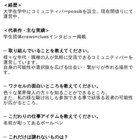
＜経歴＞
大学在学中にコミュニティバーpossibを設立。現在間借りにて
運営中。
＜代表作・主な実績＞
学生団体crews×cluesインタビュー掲載
─ 取り組んでいることを教えてください。
様々な年代・職種の人が気軽に交流できるコミュニティバーを
運営しています。
自身の可能性や選択肢を広げる出会い・繋がりが作れる場所で
す。
─ ワクセルの面白いところを教えてください。
色々な業界偉人の方々を知ることができるところ。
また、私の様な駆け出しも参加できる事で頑張る若者の可能性
が広がるところ。
─ こだわりの仕事アイテムを教えてください。
名前が彫ってあるボールペン
─ これだけは譲れないものは？